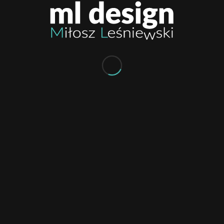
Doceń i poleć nas
0
KOMENTARZY:
Dodaj komentarz
Chcesz się przyłączyć do dyskusji?
Feel free to contribute!
Musisz się
zalogować
, aby móc dodać
komentarz.