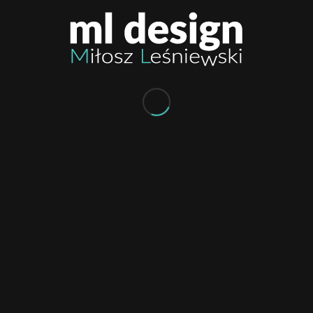
Doceń i poleć nas
0
KOMENTARZY:
Dodaj komentarz
Chcesz się przyłączyć do dyskusji?
Feel free to contribute!
Musisz się
zalogować
, aby móc dodać
komentarz.