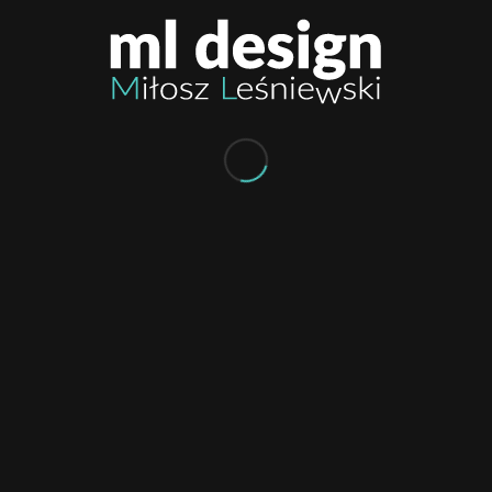
Doceń i poleć nas
0
KOMENTARZY:
Dodaj komentarz
Chcesz się przyłączyć do dyskusji?
Feel free to contribute!
Musisz się
zalogować
, aby móc dodać
komentarz.